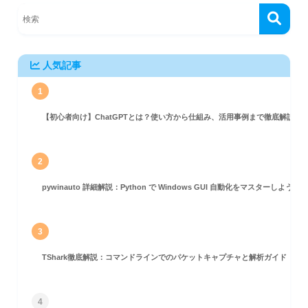
人気記事
る影響
1
のUI設計上の工夫
【初心者向け】ChatGPTとは？使い方から仕組み、活用事例まで徹底解説
2
型インターフェース
pywinauto 詳細解説：Python で Windows GUI 自動化をマスターしよう！
3
TShark徹底解説：コマンドラインでのパケットキャプチャと解析ガイド
4