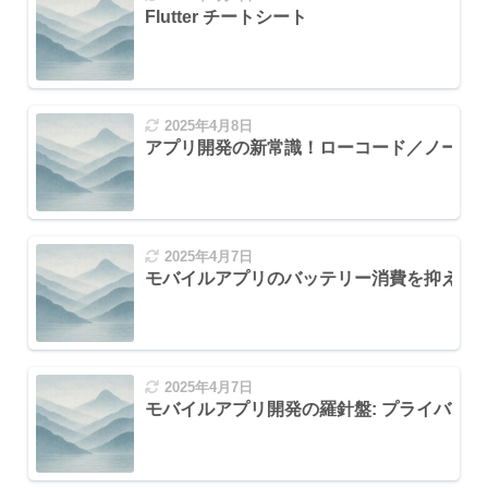
Flutter チートシート
案内
2025年4月8日
の選択と使い分け
アプリ開発の新常識！ローコード／ノーコ
性
2025年4月7日
を生み出す
モバイルアプリのバッテリー消費を抑える
用
back) の活用
2025年4月7日
モバイルアプリ開発の羅針盤: プライバシ
？