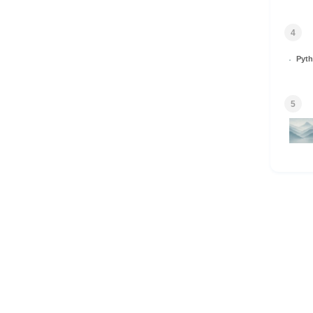
4
Py
5
HOME
© 2026 Omomuki Tech All rights reserved.