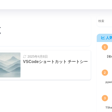
覧
人
1
2025年4月8日
【初
VSCodeショートカット チートシート
2
pyw
3
TS