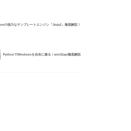
thonの強力なテンプレートエンジン「Jinja2」徹底解説！
PythonでWindowsを自在に操る！win32api徹底解説