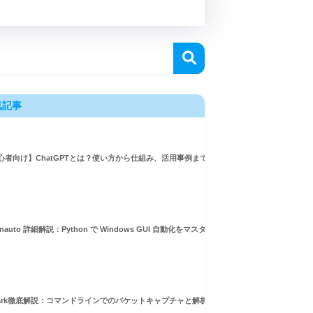
気記事
心者向け】ChatGPTとは？使い方から仕組み、活用事例まで徹底解説
inauto 詳細解説：Python で Windows GUI 自動化をマスターしよう！
hark徹底解説：コマンドラインでのパケットキャプチャと解析ガイド