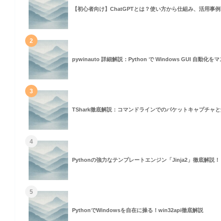
【初心者向け】ChatGPTとは？使い方から仕組み、活用事
専門分野)
2
pywinauto 詳細解説：Python で Windows GUI 自動
3
ベル)
TShark徹底解説：コマンドラインでのパケットキャプチャ
4
Pythonの強力なテンプレートエンジン「Jinja2」徹底解説！
5
PythonでWindowsを自在に操る！win32api徹底解説