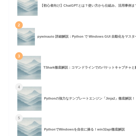
【初心者向け】ChatGPTとは？使い方から仕組み、活用事例
2
pywinauto 詳細解説：Python で Windows GUI 自動化をマ
3
TShark徹底解説：コマンドラインでのパケットキャプチャ
4
Pythonの強力なテンプレートエンジン「Jinja2」徹底解説！
5
PythonでWindowsを自在に操る！win32api徹底解説