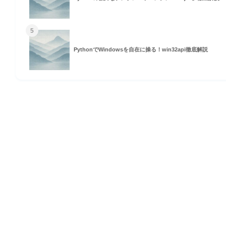
5
PythonでWindowsを自在に操る！win32api徹底解説
HOME
© 2026 Omomuki Tech All rights reserved.