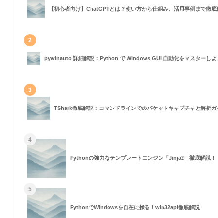
【初心者向け】ChatGPTとは？使い方から仕組み、活用事例まで徹底
trize`)
2
pywinauto 詳細解説：Python で Windows GUI 自動化をマスターし
)
3
TShark徹底解説：コマンドラインでのパケットキャプチャと解析ガ
4
Pythonの強力なテンプレートエンジン「Jinja2」徹底解説！
5
PythonでWindowsを自在に操る！win32api徹底解説