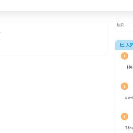
覧
人
1
【初
：安全なパスワードとトークン生成の鍵
2
pyw
3
TS