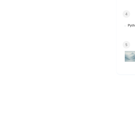
4
Py
5
HOME
© 2026 Omomuki Tech All rights reserved.