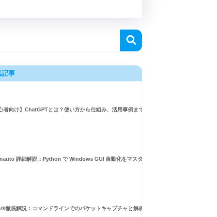
気記事
心者向け】ChatGPTとは？使い方から仕組み、活用事例まで徹底解説
inauto 詳細解説：Python で Windows GUI 自動化をマスターしよう！
hark徹底解説：コマンドラインでのパケットキャプチャと解析ガイド