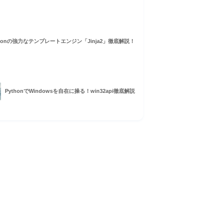
thonの強力なテンプレートエンジン「Jinja2」徹底解説！
PythonでWindowsを自在に操る！win32api徹底解説