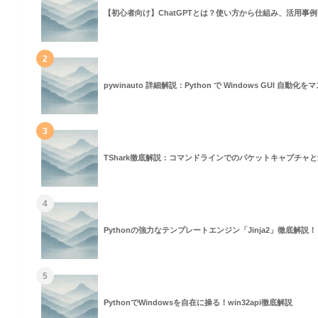
【初心者向け】ChatGPTとは？使い方から仕組み、活用事
2
pywinauto 詳細解説：Python で Windows GUI 自動
3
TShark徹底解説：コマンドラインでのパケットキャプチャ
4
Pythonの強力なテンプレートエンジン「Jinja2」徹底解説！
5
PythonでWindowsを自在に操る！win32api徹底解説