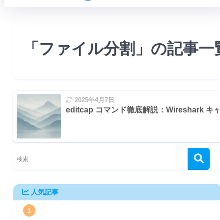
「ファイル分割」の記事一
2025年4月7日
editcap コマンド徹底解説：Wiresha
ルを時間で分割する
0分間のパケットだけを抽出する
人気記事
解析しやすくする
1
うにファイル形式を変換する