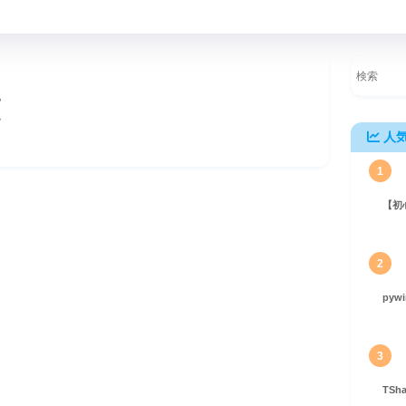
覧
人
1
【初
解説
2
pyw
3
TS