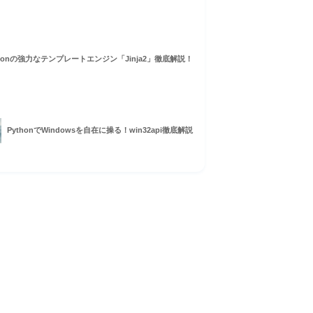
thonの強力なテンプレートエンジン「Jinja2」徹底解説！
PythonでWindowsを自在に操る！win32api徹底解説