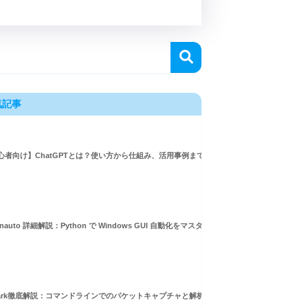
気記事
心者向け】ChatGPTとは？使い方から仕組み、活用事例まで徹底解説
inauto 詳細解説：Python で Windows GUI 自動化をマスターしよう！
hark徹底解説：コマンドラインでのパケットキャプチャと解析ガイド