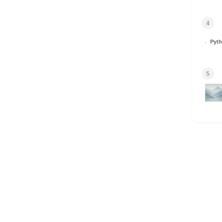
4
Py
5
HOME
© 2026 Omomuki Tech All rights reserved.