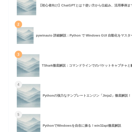
【初心者向け】ChatGPTとは？使い方から仕組み、活用事例ま
2
pywinauto 詳細解説：Python で Windows GUI 自動化をマ
3
TShark徹底解説：コマンドラインでのパケットキャプチャと
4
Pythonの強力なテンプレートエンジン「Jinja2」徹底解説！
5
PythonでWindowsを自在に操る！win32api徹底解説