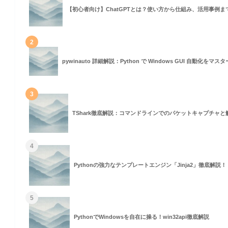
【初心者向け】ChatGPTとは？使い方から仕組み、活用事例ま
2
pywinauto 詳細解説：Python で Windows GUI 自動化をマ
3
TShark徹底解説：コマンドラインでのパケットキャプチャと
4
Pythonの強力なテンプレートエンジン「Jinja2」徹底解説！
5
PythonでWindowsを自在に操る！win32api徹底解説