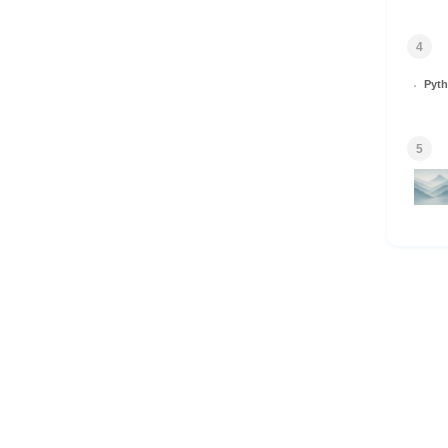
4
Py
5
HOME
© 2026 Omomuki Tech All rights reserved.