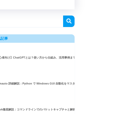
気記事
心者向け】ChatGPTとは？使い方から仕組み、活用事例まで徹底解説
inauto 詳細解説：Python で Windows GUI 自動化をマスターしよう！
hark徹底解説：コマンドラインでのパケットキャプチャと解析ガイド