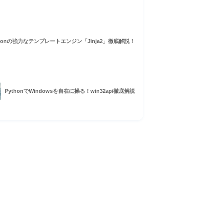
thonの強力なテンプレートエンジン「Jinja2」徹底解説！
PythonでWindowsを自在に操る！win32api徹底解説