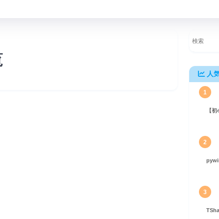
覧
人
1
【初
ら選び方、活用事例まで～
2
pyw
3
TS