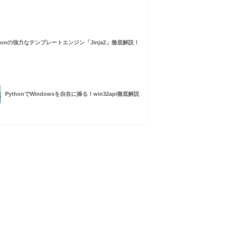
thonの強力なテンプレートエンジン「Jinja2」徹底解説！
PythonでWindowsを自在に操る！win32api徹底解説