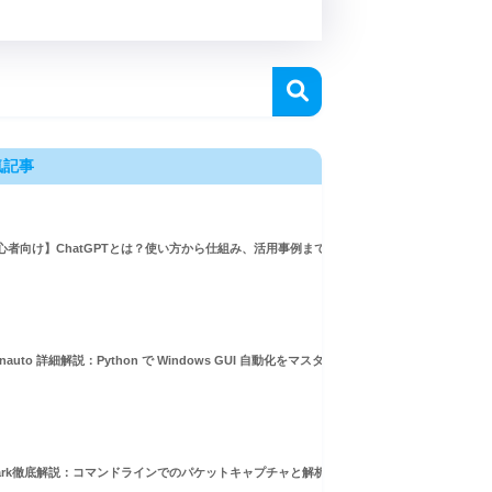
気記事
心者向け】ChatGPTとは？使い方から仕組み、活用事例まで徹底解説
inauto 詳細解説：Python で Windows GUI 自動化をマスターしよう！
hark徹底解説：コマンドラインでのパケットキャプチャと解析ガイド