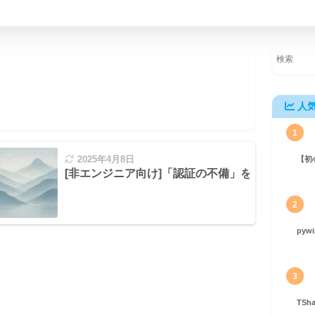
人
1
2025年4月8日
【初
みからメリット・デメリットまで初心者向けに解説
[非エンジニア向け]「認証の不備」を優しく解説
2
pyw
に簡単・安全な認証機能を実装しよう！
3
TS