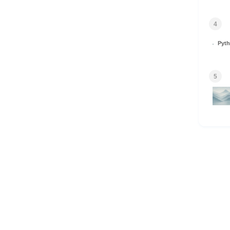
4
Py
5
HOME
© 2026 Omomuki Tech All rights reserved.