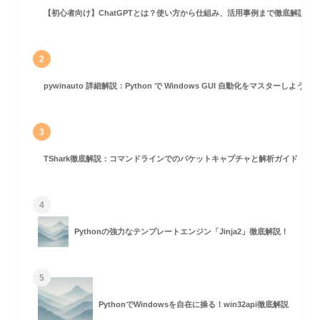
【初心者向け】ChatGPTとは？使い方から仕組み、活用事例まで徹底解説
定
設定して印刷
2
pywinauto 詳細解説：Python で Windows GUI 自動化をマスターしよう！
)からなる2ページの印刷
3
TShark徹底解説：コマンドラインでのパケットキャプチャと解析ガイド
刷
4
Pythonの強力なテンプレートエンジン「Jinja2」徹底解説！
5
刷する
PythonでWindowsを自在に操る！win32api徹底解説