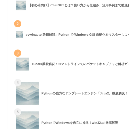
【初心者向け】ChatGPTとは？使い方から仕組み、活用事例まで徹底
2
pywinauto 詳細解説：Python で Windows GUI 自動化をマスターし
3
TShark徹底解説：コマンドラインでのパケットキャプチャと解析ガ
4
Pythonの強力なテンプレートエンジン「Jinja2」徹底解説！
5
PythonでWindowsを自在に操る！win32api徹底解説