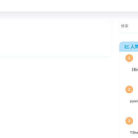
人
1
【初
2
pyw
3
TS