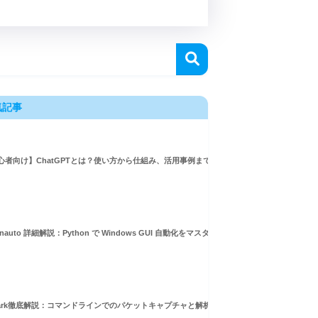
気記事
心者向け】ChatGPTとは？使い方から仕組み、活用事例まで徹底解説
inauto 詳細解説：Python で Windows GUI 自動化をマスターしよう！
hark徹底解説：コマンドラインでのパケットキャプチャと解析ガイド