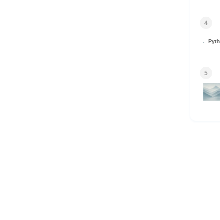
4
Py
5
HOME
© 2026 Omomuki Tech All rights reserved.