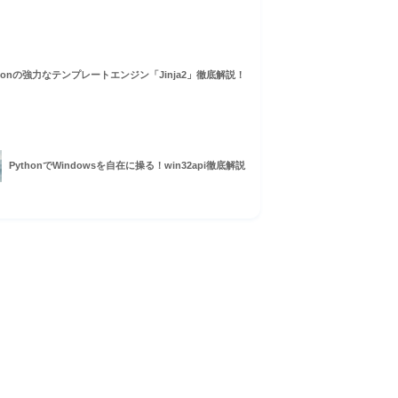
thonの強力なテンプレートエンジン「Jinja2」徹底解説！
PythonでWindowsを自在に操る！win32api徹底解説