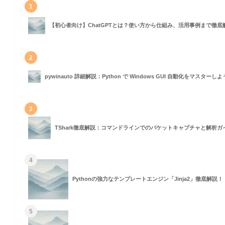
1
設定）
【初心者向け】ChatGPTとは？使い方から仕組み、活用事例まで徹底
HTMLレポートを生成
（クッキー使用）
2
げ、ログアウトURLを除外
pywinauto 詳細解説：Python で Windows GUI 自動化をマスターし
由でスキャン
3
TShark徹底解説：コマンドラインでのパケットキャプチャと解析ガ
4
Pythonの強力なテンプレートエンジン「Jinja2」徹底解説！
5