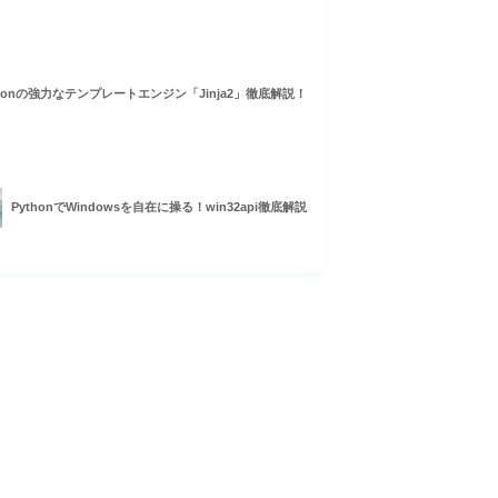
thonの強力なテンプレートエンジン「Jinja2」徹底解説！
PythonでWindowsを自在に操る！win32api徹底解説