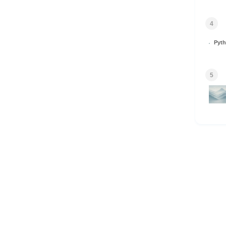
4
Py
5
HOME
© 2026 Omomuki Tech All rights reserved.