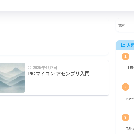
人
1
2025年4月7日
【初
くあるトラブルと解決策【完全ガイド】
PICマイコン アセンブリ入門
2
pyw
3
TS