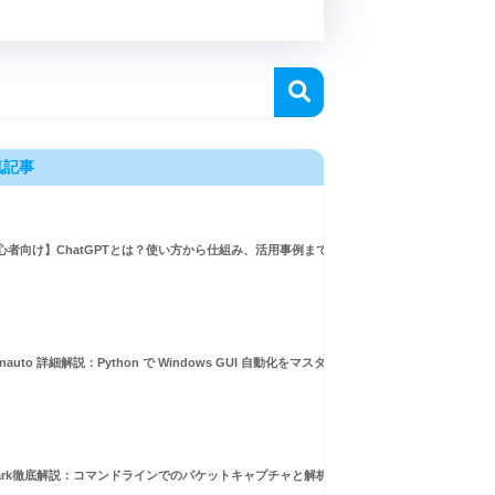
気記事
心者向け】ChatGPTとは？使い方から仕組み、活用事例まで徹底解説
inauto 詳細解説：Python で Windows GUI 自動化をマスターしよう！
hark徹底解説：コマンドラインでのパケットキャプチャと解析ガイド