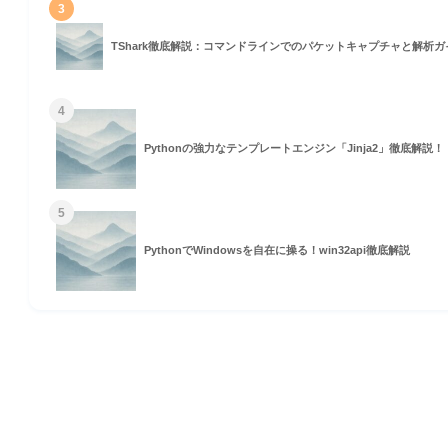
3
TShark徹底解説：コマンドラインでのパケットキャプチャと解析ガ
4
Pythonの強力なテンプレートエンジン「Jinja2」徹底解説！
5
PythonでWindowsを自在に操る！win32api徹底解説
HOME
© 2026 Omomuki Tech All rights reserved.