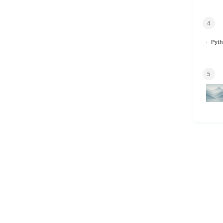
4
Py
5
HOME
© 2026 Omomuki Tech All rights reserved.