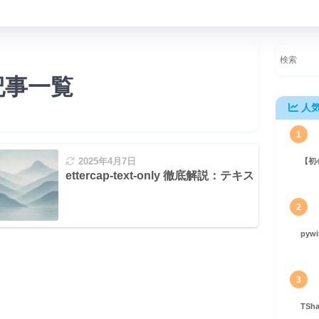
記事一覧
人
1
2025年4月7日
【初
セキュリティ強化
ettercap-text-only 徹底解説：テキストベ
2
pyw
心者向けガイド
3
TS