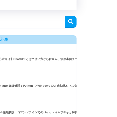
気記事
心者向け】ChatGPTとは？使い方から仕組み、活用事例まで徹底解説
ースARPスプーフィングとMITM攻撃入門
inauto 詳細解説：Python で Windows GUI 自動化をマスターしよう！
hark徹底解説：コマンドラインでのパケットキャプチャと解析ガイド