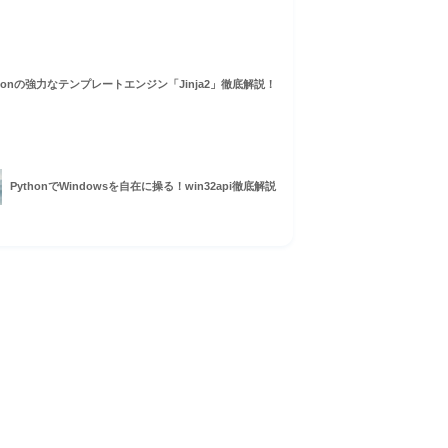
thonの強力なテンプレートエンジン「Jinja2」徹底解説！
PythonでWindowsを自在に操る！win32api徹底解説