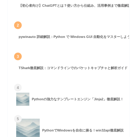
【初心者向け】ChatGPTとは？使い方から仕組み、活用事例まで徹底解説
トベースGUI)
ンドライン)
2
ョン
pywinauto 詳細解説：Python で Windows GUI 自動化をマスターしよう！
3
TShark徹底解説：コマンドラインでのパケットキャプチャと解析ガイド
手順 (GTKインターフェース)
例
4
Pythonの強力なテンプレートエンジン「Jinja2」徹底解説！
5
の手順
PythonでWindowsを自在に操る！win32api徹底解説