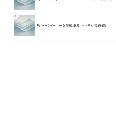
5
PythonでWindowsを自在に操る！win32api徹底解説
HOME
© 2026 Omomuki Tech All rights reserved.