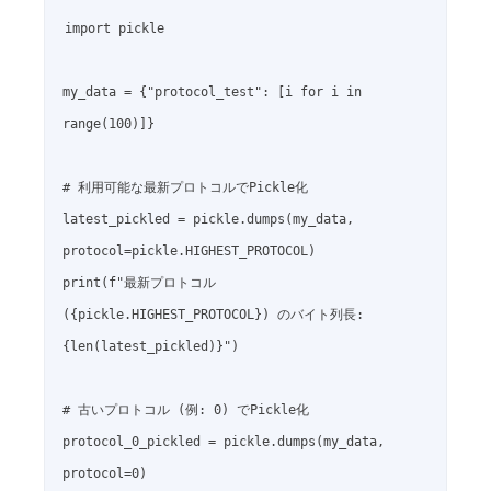
import pickle

my_data = {"protocol_test": [i for i in 
range(100)]}

# 利用可能な最新プロトコルでPickle化

latest_pickled = pickle.dumps(my_data, 
protocol=pickle.HIGHEST_PROTOCOL)

print(f"最新プロトコル 
({pickle.HIGHEST_PROTOCOL}) のバイト列長: 
{len(latest_pickled)}")

# 古いプロトコル (例: 0) でPickle化

protocol_0_pickled = pickle.dumps(my_data, 
protocol=0)
