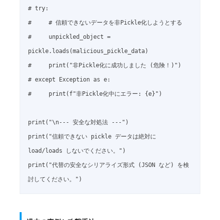
# try:

#     # 信頼できないデータを非Pickle化しようとする

#     unpickled_object = 
pickle.loads(malicious_pickle_data)

#     print("非Pickle化に成功しました (危険！)")

# except Exception as e:

#     print(f"非Pickle化中にエラー: {e}")

print("\n--- 安全な対処法 ---")

print("信頼できない pickle データは絶対に 
load/loads しないでください。")

print("代替の安全なシリアライズ形式 (JSON など) を検