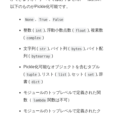
以下のものがPickle化可能です。
,
,
None
True
False
整数 (
), 浮動小数点数 (
), 複素数
int
float
(
)
complex
文字列 (
), バイト列 (
), バイト配
str
bytes
列 (
)
bytearray
Pickle化可能なオブジェクトを含むタプル
(
), リスト (
), セット (
), 辞
tuple
list
set
書 (
)
dict
モジュールのトップレベルで定義された関
数（
関数は不可）
lambda
モジュールのトップレベルで定義されたク