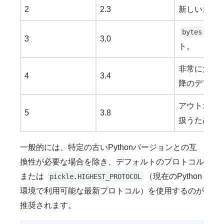
2
2.3
新しいスタイ
オブジ
bytes
3
3.0
ト。
非常に大きな
4
3.4
降のデフォ
アウトオブバ
5
3.8
扱うための仕
一般的には、特定の古いPythonバージョンとの互
換性が必要な場合を除き、デフォルトのプロトコル
または
（現在のPython
pickle.HIGHEST_PROTOCOL
環境で利用可能な最新プロトコル）を使用するのが
推奨されます。