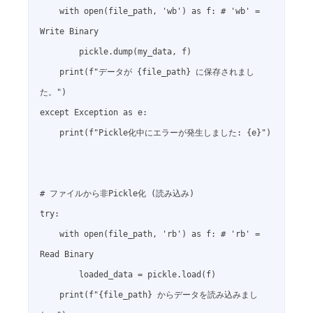
    with open(file_path, 'wb') as f: # 'wb' = 
Write Binary

        pickle.dump(my_data, f)

    print(f"データが {file_path} に保存されまし
た。")

except Exception as e:

    print(f"Pickle化中にエラーが発生しました: {e}")

# ファイルから非Pickle化 (読み込み)

try:

    with open(file_path, 'rb') as f: # 'rb' = 
Read Binary

        loaded_data = pickle.load(f)

    print(f"{file_path} からデータを読み込みまし