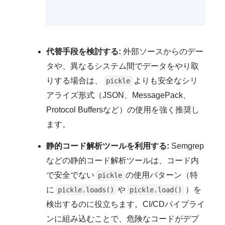
代替手段を検討する:
外部ソースからのデー
タや、異なるシステム間でデータをやり取
りする場合は、
よりも安全なシリ
pickle
アライズ形式（JSON、MessagePack、
Protocol Buffersなど）の使用を強く推奨し
ます。
静的コード解析ツールを利用する:
Semgrep
などの静的コード解析ツールは、コード内
で安全でない
の使用パターン（特
pickle
に
や
）を
pickle.loads()
pickle.load()
検出するのに役立ちます。CI/CDパイプライ
ンに組み込むことで、危険なコードがデプ