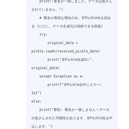
    print("署名が一致しました。データは改ざん
されていません。")

    # 署名が有効な場合のみ、非Pickle化を試み
る (ただし、データ生成元が信頼できる前提)

    try:

        original_data = 
pickle.loads(received_pickle_data)

        print("非Pickle化成功:", 
original_data)

    except Exception as e:

        print(f"非Pickle化中にエラー: 
{e}")

else:

    print("警告: 署名が一致しません！データ
が改ざんされた可能性があります。非Pickle化を中
止します。")
