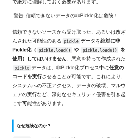
で絶対に理解しておく必要があります。
警告: 信頼できないデータの非Pickle化は危険！
信頼できないソースから受け取った、あるいは改ざ
んされた可能性のある
データを
絶対に非
pickle
Pickle化（
や
を
pickle.load()
pickle.loads()
使用）してはいけません
。悪意を持って作成された
データは、非Pickle化プロセス中に
任意の
pickle
コードを実行
させることが可能です。これにより、
システムへの不正アクセス、データの破壊、マルウ
ェアの実行など、深刻なセキュリティ侵害を引き起
こす可能性があります。
なぜ危険なのか？