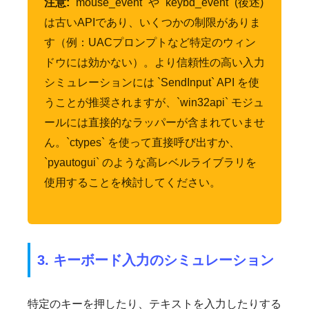
注意:
`mouse_event` や `keybd_event` (後述)
は古いAPIであり、いくつかの制限がありま
す（例：UACプロンプトなど特定のウィン
ドウには効かない）。より信頼性の高い入力
シミュレーションには `SendInput` API を使
うことが推奨されますが、`win32api` モジュ
ールには直接的なラッパーが含まれていませ
ん。`ctypes` を使って直接呼び出すか、
`pyautogui` のような高レベルライブラリを
使用することを検討してください。
3. キーボード入力のシミュレーション
特定のキーを押したり、テキストを入力したりする