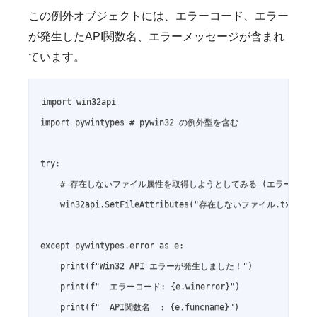
この例外オブジェクトには、エラーコード、エラー
が発生したAPI関数名、エラーメッセージが含まれ
ています。
import win32api

import pywintypes # pywin32 の例外型を含む

try:

    # 存在しないファイル属性を取得しようとしてみる (エラーを意図
    win32api.SetFileAttributes("存在しないファイル.txt", 12
except pywintypes.error as e:

    print(f"Win32 API エラーが発生しました！")

    print(f"  エラーコード: {e.winerror}")

    print(f"  API関数名  : {e.funcname}")
