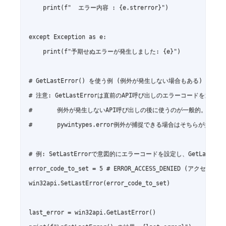
    print(f"  エラー内容 : {e.strerror}")

except Exception as e:

    print(f"予期せぬエラーが発生しました: {e}")

# GetLastError() を使う例 (例外が発生しない場合もある)

# 注意: GetLastErrorは直前のAPI呼び出しのエラーコードを返すため
#       例外が発生しないAPI呼び出しの後に使うのが一般的。

#       pywintypes.error例外が捕捉できる場合はそちらが推奨さ
# 例: SetLastErrorで意図的にエラーコードを設定し、GetLastErr
error_code_to_set = 5 # ERROR_ACCESS_DENIED (アクセス
win32api.SetLastError(error_code_to_set)

last_error = win32api.GetLastError()
