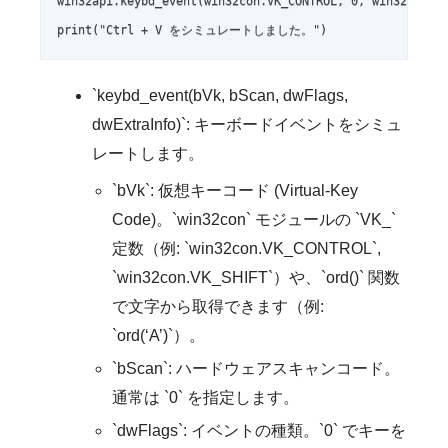
win32api.keybd_event(win32con.VK_CONTROL, 0, win32con.KE
`keybd_event(bVk, bScan, dwFlags,
dwExtraInfo)`: キーボードイベントをシミュ
レートします。
`bVk`: 仮想キーコード (Virtual-Key
Code)。`win32con` モジュールの `VK_`
定数（例: `win32con.VK_CONTROL`,
`win32con.VK_SHIFT`）や、`ord()` 関数
で文字から取得できます（例:
`ord(‘A’)`）。
`bScan`: ハードウェアスキャンコード。
通常は `0` を指定します。
`dwFlags`: イベントの種類。`0` でキーを