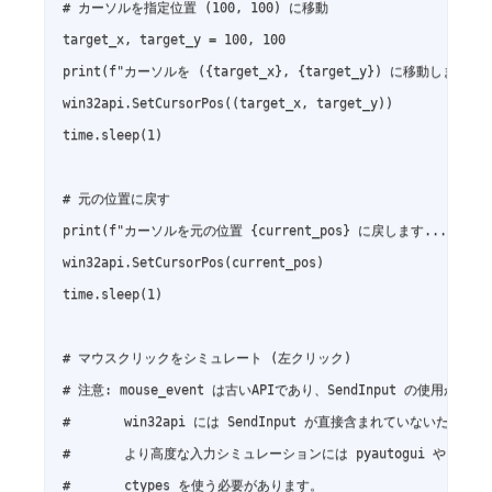
# カーソルを指定位置 (100, 100) に移動

target_x, target_y = 100, 100

print(f"カーソルを ({target_x}, {target_y}) に移動します..."
win32api.SetCursorPos((target_x, target_y))

time.sleep(1)

# 元の位置に戻す

print(f"カーソルを元の位置 {current_pos} に戻します...")

win32api.SetCursorPos(current_pos)

time.sleep(1)

# マウスクリックをシミュレート (左クリック)

# 注意: mouse_event は古いAPIであり、SendInput の使用が推
#       win32api には SendInput が直接含まれていないため、こ
#       より高度な入力シミュレーションには pyautogui や win3
#       ctypes を使う必要があります。
