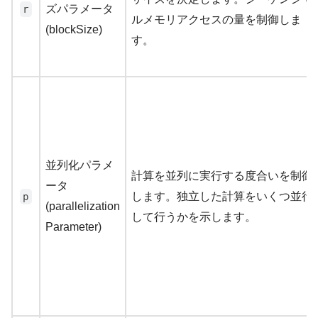
ズパラメータ
r
ルメモリアクセスの量を制御しま
(blockSize)
す。
並列化パラメ
計算を並列に実行する度合いを制御
ータ
します。独立した計算をいくつ並行
p
(parallelization
して行うかを示します。
Parameter)