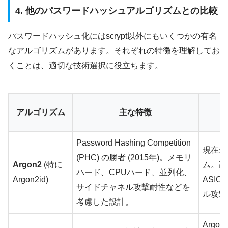
4. 他のパスワードハッシュアルゴリズムとの比較
パスワードハッシュ化にはscrypt以外にもいくつかの有名
なアルゴリズムがあります。それぞれの特徴を理解してお
くことは、適切な技術選択に役立ちます。
アルゴリズム
主な特徴
Password Hashing Competition
現在最
(PHC) の勝者 (2015年)。メモリ
Argon2
(特に
ム。高
ハード、CPUハード、並列化、
Argon2id)
ASI
サイドチャネル攻撃耐性などを
ル攻撃耐
考慮した設計。
Arg