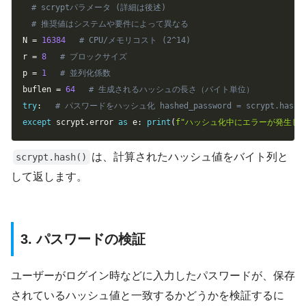
# scryptパラメータ (詳細は後述)
# 推奨値はシステムや要件によって異なる
N 
=
16384
# CPU/メモリコスト (2^14)
r 
=
8
# ブロックサイズ
p 
=
1
# 並列化係数
buflen 
=
64
# 生成されるハッシュの長さ（バイト単位）
try
:
# パスワードをハッシュ化 hashed_password = scrypt.hash
except
 scrypt
.
error 
as
 e
:
print
(
f"ハッシュ化中にエラーが発生しま
は、計算されたハッシュ値をバイト列と
scrypt.hash()
して返します。
3. パスワードの検証
ユーザーがログイン時などに入力したパスワードが、保存
されているハッシュ値と一致するかどうかを検証するに