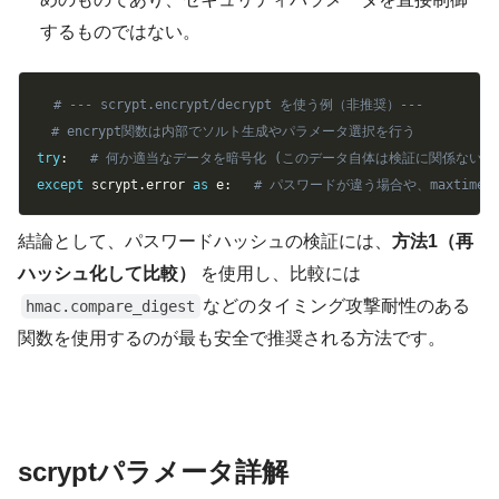
するものではない。
Copy
# --- scrypt.encrypt/decrypt を使う例（非推奨）---
# encrypt関数は内部でソルト生成やパラメータ選択を行う
try
:
# 何か適当なデータを暗号化 (このデータ自体は検証に関係ない) encrypted_
except
 scrypt
.
error 
as
 e
:
# パスワードが違う場合や、maxtimeを
結論として、パスワードハッシュの検証には、
方法1（再
ハッシュ化して比較）
を使用し、比較には
などのタイミング攻撃耐性のある
hmac.compare_digest
関数を使用するのが最も安全で推奨される方法です。
scryptパラメータ詳解