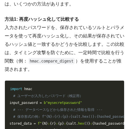
は、いくつかの方法があります。
方法1: 再度ハッシュ化して比較する
入力されたパスワードを、保存されているソルトとパラメ
ータを使って再度ハッシュ化し、その結果が保存されてい
るハッシュ値と一致するかどうかを比較します。この比較
は、タイミング攻撃を防ぐために、一定時間で比較を行う
関数（例：
）を使用することが推
hmac.compare_digest
奨されます。
Copy
import
# ユーザーが入力したパスワード（検証用）
input_password 
=
b"mysecretpassword"
# --- データベースなどから保存された情報を取得 ---
# 保存形式の例: f"{N}:{r}:{p}:{salt.hex()}:{hashed_password
stored_data 
=
f"
{
N
}
:
{
r
}
:
{
p
}
:
{
salt
.
hex
(
)
}
:
{
hashed_password
.
h