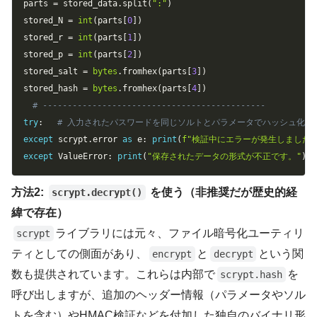
parts 
=
 stored_data
.
split
(
":"
)
stored_N 
=
int
(
parts
[
0
]
)
stored_r 
=
int
(
parts
[
1
]
)
stored_p 
=
int
(
parts
[
2
]
)
stored_salt 
=
bytes
.
fromhex
(
parts
[
3
]
)
stored_hash 
=
bytes
.
fromhex
(
parts
[
4
]
)
# ---------------------------------------------
try
:
# 入力されたパスワードを同じソルトとパラメータでハッシュ化 derived_key 
except
 scrypt
.
error 
as
 e
:
print
(
f"検証中にエラーが発生しました:
except
 ValueError
:
print
(
"保存されたデータの形式が不正です。"
)
方法2:
を使う（非推奨だが歴史的経
scrypt.decrypt()
緯で存在）
ライブラリには元々、ファイル暗号化ユーティリ
scrypt
ティとしての側面があり、
と
という関
encrypt
decrypt
数も提供されています。これらは内部で
を
scrypt.hash
呼び出しますが、追加のヘッダー情報（パラメータやソル
トを含む）やHMAC検証などを付加した独自のバイナリ形