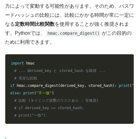
力によって変動する可能性があります。そのため、パスワ
ードハッシュの比較には、比較にかかる時間が常に一定に
なる
定数時間比較関数
を使用することが強く推奨されま
す。Pythonでは、
がこの目的の
hmac.compare_digest()
ために利用できます。
Copy
import
# ... derived_key と stored_hash を取得 ...
# 安全な比較
if
 hmac
.
compare_digest
(
derived_key
,
 stored_hash
)
:
print
(
"一
else
:
print
(
"不一致"
)
# 比較 (タイミング攻撃のリスクあり - 非推奨)
# if derived_key == stored_hash:
# print("一致") 