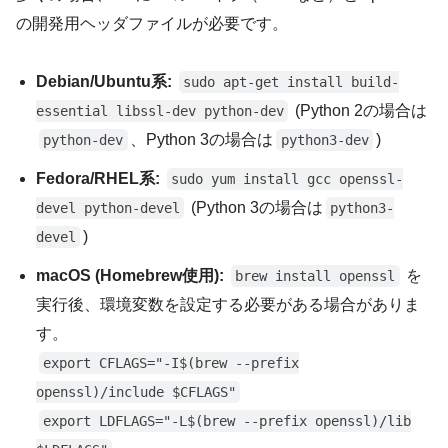
の開発用ヘッダファイルが必要です。
Debian/Ubuntu系:
sudo apt-get install build-
(Python 2の場合は
essential libssl-dev python-dev
、Python 3の場合は
)
python-dev
python3-dev
Fedora/RHEL系:
sudo yum install gcc openssl-
(Python 3の場合は
devel python-devel
python3-
)
devel
macOS (Homebrew使用):
を
brew install openssl
実行後、環境変数を設定する必要がある場合がありま
す。
export CFLAGS="-I$(brew --prefix
openssl)/include $CFLAGS"
export LDFLAGS="-L$(brew --prefix openssl)/lib