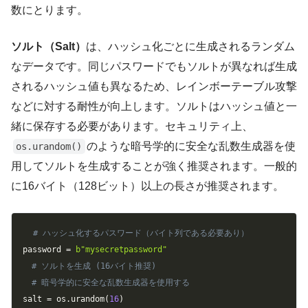
数にとります。
ソルト（Salt）
は、ハッシュ化ごとに生成されるランダム
なデータです。同じパスワードでもソルトが異なれば生成
されるハッシュ値も異なるため、レインボーテーブル攻撃
などに対する耐性が向上します。ソルトはハッシュ値と一
緒に保存する必要があります。セキュリティ上、
のような暗号学的に安全な乱数生成器を使
os.urandom()
用してソルトを生成することが強く推奨されます。一般的
に16バイト（128ビット）以上の長さが推奨されます。
Copy
# ハッシュ化するパスワード（バイト列である必要あり）
password 
=
b"mysecretpassword"
# ソルトを生成 (16バイト推奨)
# 暗号学的に安全な乱数生成器を使用する
salt 
=
 os
.
urandom
(
16
)