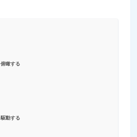
う
を俯瞰する
を駆動する