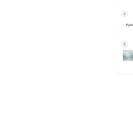
4
Py
5
HOME
© 2026 Omomuki Tech All rights reserved.