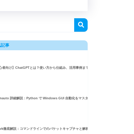
気記事
心者向け】ChatGPTとは？使い方から仕組み、活用事例まで徹底解説
inauto 詳細解説：Python で Windows GUI 自動化をマスターしよう！
hark徹底解説：コマンドラインでのパケットキャプチャと解析ガイド