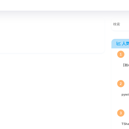
人
1
【初
機械学習モデルのUIを驚くほど簡単に構築！
2
pyw
3
TS