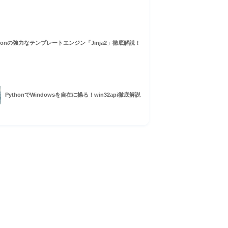
thonの強力なテンプレートエンジン「Jinja2」徹底解説！
PythonでWindowsを自在に操る！win32api徹底解説