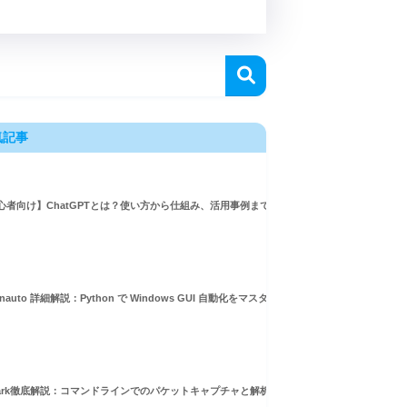
気記事
心者向け】ChatGPTとは？使い方から仕組み、活用事例まで徹底解説
inauto 詳細解説：Python で Windows GUI 自動化をマスターしよう！
hark徹底解説：コマンドラインでのパケットキャプチャと解析ガイド