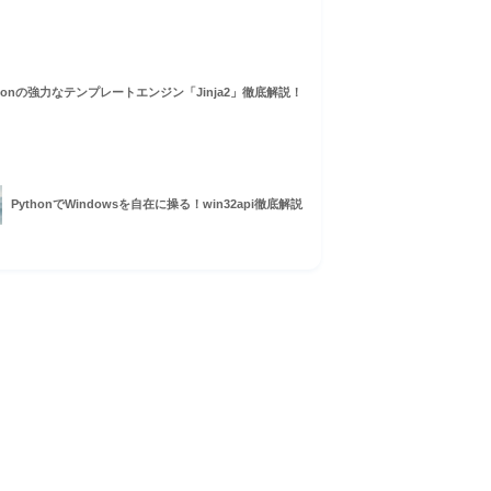
thonの強力なテンプレートエンジン「Jinja2」徹底解説！
PythonでWindowsを自在に操る！win32api徹底解説