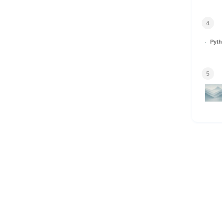
4
Py
5
HOME
© 2026 Omomuki Tech All rights reserved.