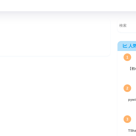
人
1
【初
ュ化の基本から応用まで徹底解説
2
pyw
3
TS