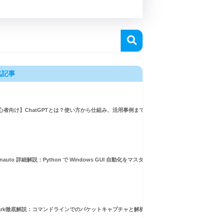
気記事
心者向け】ChatGPTとは？使い方から仕組み、活用事例まで徹底解説
inauto 詳細解説：Python で Windows GUI 自動化をマスターしよう！
hark徹底解説：コマンドラインでのパケットキャプチャと解析ガイド