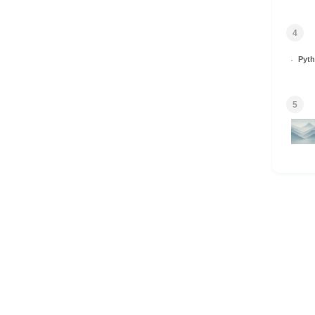
4
Py
5
HOME
© 2026 Omomuki Tech All rights reserved.