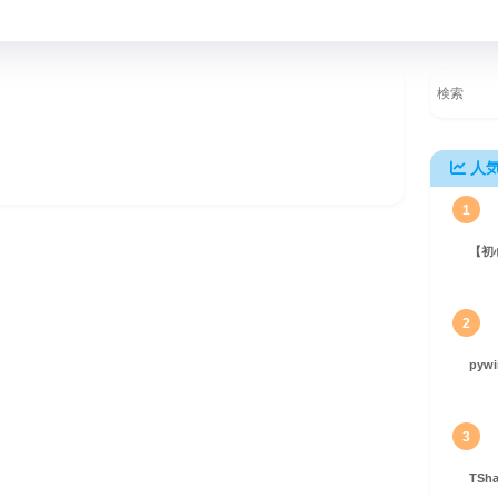
人
1
【初
からカスタム辞書を作成する方法
2
pyw
3
TS