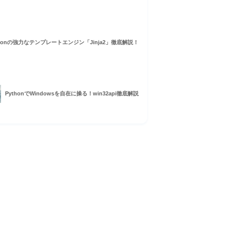
thonの強力なテンプレートエンジン「Jinja2」徹底解説！
PythonでWindowsを自在に操る！win32api徹底解説