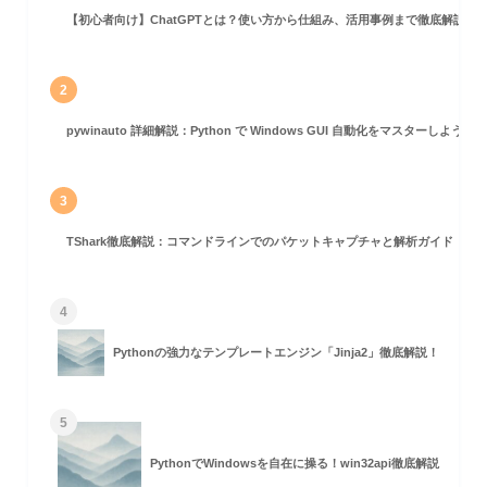
【初心者向け】ChatGPTとは？使い方から仕組み、活用事例まで徹底解説
g`)
2
pywinauto 詳細解説：Python で Windows GUI 自動化をマスターしよう！
nManager` の設定
3
TShark徹底解説：コマンドラインでのパケットキャプチャと解析ガイド
4
Pythonの強力なテンプレートエンジン「Jinja2」徹底解説！
同期処理
5
PythonでWindowsを自在に操る！win32api徹底解説