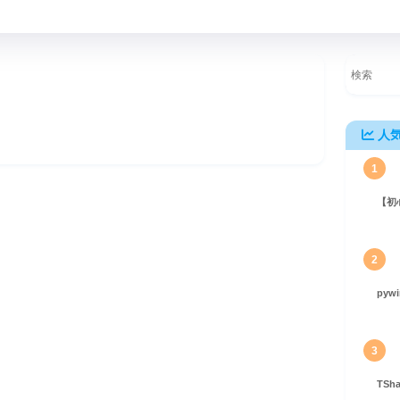
人
1
【初
のパスワードハッシュを抽出する方法
2
pyw
3
TS