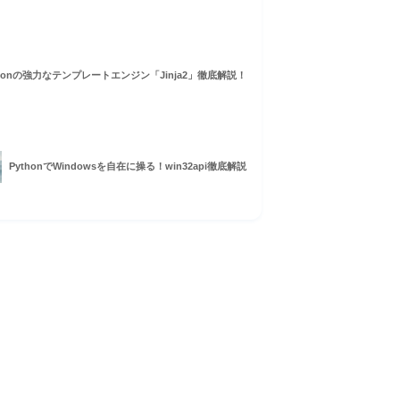
thonの強力なテンプレートエンジン「Jinja2」徹底解説！
PythonでWindowsを自在に操る！win32api徹底解説