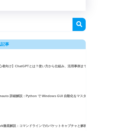
気記事
心者向け】ChatGPTとは？使い方から仕組み、活用事例まで徹底解説
inauto 詳細解説：Python で Windows GUI 自動化をマスターしよう！
hark徹底解説：コマンドラインでのパケットキャプチャと解析ガイド