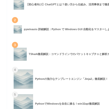
コンポーネント (Components)
【初心者向け】ChatGPTとは？使い方から仕組み、活用事例まで徹
2
pywinauto 詳細解説：Python で Windows GUI 自動化をマスター
igence)
s)
3
Adversary Emulation and Red Teaming)
TShark徹底解説：コマンドラインでのパケットキャプチャと解析
sment and Engineering)
4
Pythonの強力なテンプレートエンジン「Jinja2」徹底解説！
in)
5
ーク (CSF)
PythonでWindowsを自在に操る！win32api徹底解説