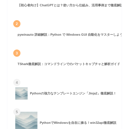
【初心者向け】ChatGPTとは？使い方から仕組み、活用事例まで徹底解説
2
pywinauto 詳細解説：Python で Windows GUI 自動化をマスターしよう！
する脆弱性検索
3
索
TShark徹底解説：コマンドラインでのパケットキャプチャと解析ガイド
検索
4
Pythonの強力なテンプレートエンジン「Jinja2」徹底解説！
5
PythonでWindowsを自在に操る！win32api徹底解説