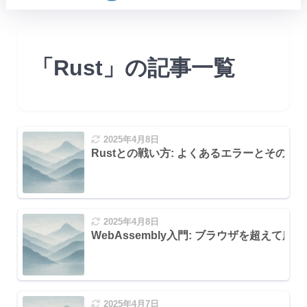
「Rust」の記事一覧
 (Use of moved value)
2025年4月8日
Rustとの戦い方: よくあるエラーとその解
に可変参照を作成しようとした
issing lifetime specifier)
2025年4月8日
orrowed value does not live long enough)
WebAssembly入門: ブラウザを超えて広
pes)
2025年4月7日
thod not found / Trait not implemented)