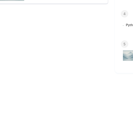
4
Py
5
HOME
© 2026 Omomuki Tech All rights reserved.