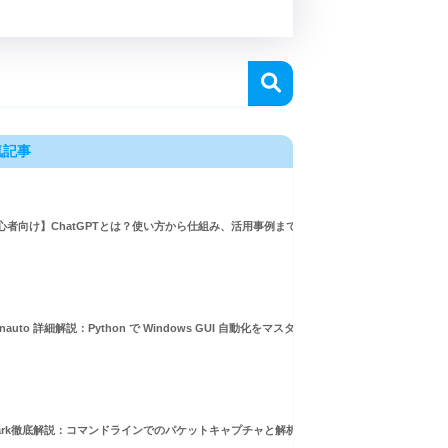
気記事
心者向け】ChatGPTとは？使い方から仕組み、活用事例まで徹底解説
イグレーションをマスターする
inauto 詳細解説：Python で Windows GUI 自動化をマスターしよう！
ド
hark徹底解説：コマンドラインでのパケットキャプチャと解析ガイド