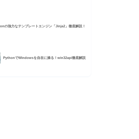
thonの強力なテンプレートエンジン「Jinja2」徹底解説！
PythonでWindowsを自在に操る！win32api徹底解説