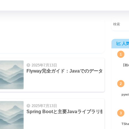
人
1
2025年7月13日
【初
ータベーススキーマ管理完全ガイド
Flyway完全ガイド：Javaでのデータベースマ
2
pyw
2025年7月13日
ng Boot連携まで
Spring Bootと主要Javaライブラリ徹底活用ガイ
3
TS