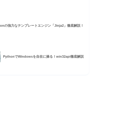
thonの強力なテンプレートエンジン「Jinja2」徹底解説！
PythonでWindowsを自在に操る！win32api徹底解説