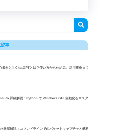
気記事
心者向け】ChatGPTとは？使い方から仕組み、活用事例まで徹底解説
inauto 詳細解説：Python で Windows GUI 自動化をマスターしよう！
hark徹底解説：コマンドラインでのパケットキャプチャと解析ガイド