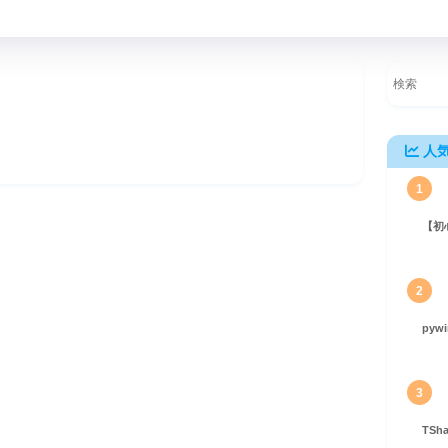
人
1
【初
penAIモデルのトークン化を理解する
2
pyw
3
TS