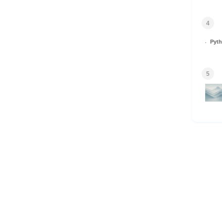
4
Py
5
HOME
© 2026 Omomuki Tech All rights reserved.