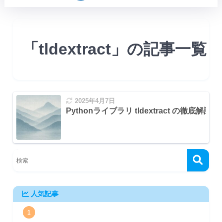
「tldextract」の記事一覧
2025年4月7日
Pythonライブラリ tldextract の徹底
_private_domains)
fixes)
I)
人気記事
の詳細
1