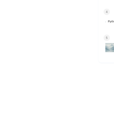
4
Py
5
HOME
© 2026 Omomuki Tech All rights reserved.