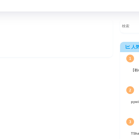
人
1
【初
2
pyw
3
TS