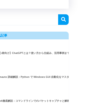
気記事
心者向け】ChatGPTとは？使い方から仕組み、活用事例まで徹底解説
inauto 詳細解説：Python で Windows GUI 自動化をマスターしよう！
hark徹底解説：コマンドラインでのパケットキャプチャと解析ガイド