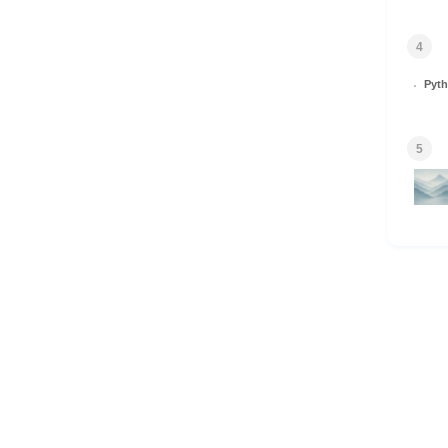
4
Py
5
HOME
© 2026 Omomuki Tech All rights reserved.