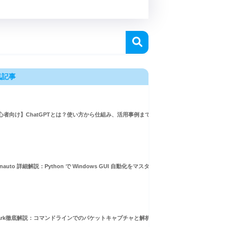
気記事
心者向け】ChatGPTとは？使い方から仕組み、活用事例まで徹底解説
inauto 詳細解説：Python で Windows GUI 自動化をマスターしよう！
hark徹底解説：コマンドラインでのパケットキャプチャと解析ガイド