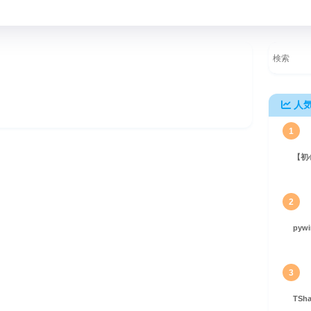
人
1
【初
ン、2つの意味を徹底解説！
2
pyw
3
TS