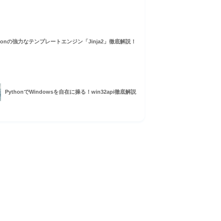
thonの強力なテンプレートエンジン「Jinja2」徹底解説！
PythonでWindowsを自在に操る！win32api徹底解説