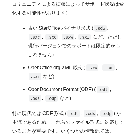
コミュニティによる拡張によってサポート状況は変
化する可能性があります）。
古い StarOffice バイナリ形式 (
,
.sdw
,
,
,
など、ただし
.sxc
.sxd
.sxw
.sxi
現行バージョンでのサポートは限定的かも
しれません)
OpenOffice.org XML 形式 (
,
,
.sxw
.sxc
など)
.sxi
OpenDocument Format (ODF) (
,
.odt
,
など)
.ods
.odp
特に現代では ODF 形式 (
,
,
) が
.odt
.ods
.odp
主流であるため、これらのファイル形式に対応して
いることが重要です。いくつかの情報源では、