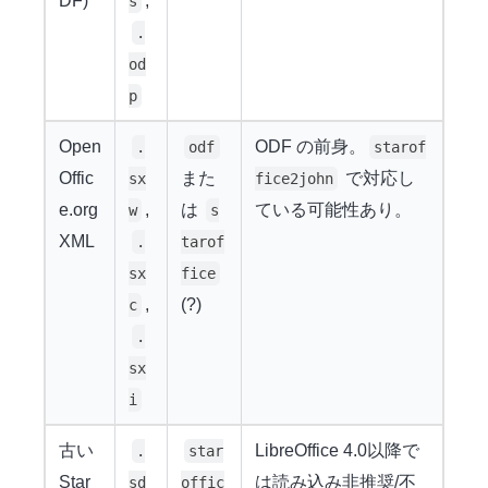
DF)
,
s
.
od
p
Open
ODF の前身。
.
odf
starof
Offic
また
で対応し
sx
fice2john
e.org
,
は
ている可能性あり。
w
s
XML
.
tarof
sx
fice
,
(?)
c
.
sx
i
古い
LibreOffice 4.0以降で
.
star
Star
は読み込み非推奨/不
sd
offic