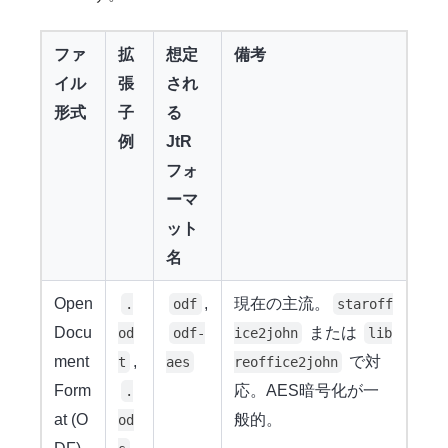
ファ
拡
想定
備考
イル
張
され
形式
子
る
例
JtR
フォ
ーマ
ット
名
Open
,
現在の主流。
.
odf
staroff
Docu
または
od
odf-
ice2john
lib
ment
,
で対
t
aes
reoffice2john
Form
応。AES暗号化が一
.
at (O
般的。
od