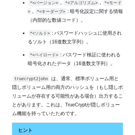
,
,
*<バージョン>
*<アルゴリズム>
*<モード
,
: 暗号化設定に関する情報
>
*<キーダーブ>
（内部的な数値コード）。
: パスワードハッシュに使用され
*<ソルト>
るソルト（16進数文字列）。
: パスワード検証に使われる
*<ペイロード>
暗号化されたデータ（16進数文字列）。
は、通常、標準ボリューム用と
truecrypt2john
隠しボリューム用の両方のハッシュを（もし隠しボ
リュームが存在する可能性がある場合）出力するこ
とがあります。これは、TrueCryptが隠しボリュー
ム機能を持っていたためです。
ヒント