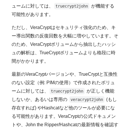
ュームに対しては、
が機能する
truecrypt2john
可能性があります。
ただし、VeraCryptはセキュリティ強化のため、キ
ー導出関数の反復回数を大幅に増やしています。そ
のため、VeraCryptボリュームから抽出したハッシ
ュの解析は、TrueCryptボリュームよりも格段に時
間がかかります。
最新のVeraCryptバージョンや、TrueCryptと互換性
のない設定（例: PIMの使用）で作成されたボリュ
ームに対しては、
が正しく機能
truecrypt2john
しないか、あるいは専用の
(もし
veracrypt2john
存在すれば) やHashcatなど他のツールが必要にな
る可能性があります。VeraCryptの公式ドキュメン
トや、John the Ripper/Hashcatの最新情報を確認す