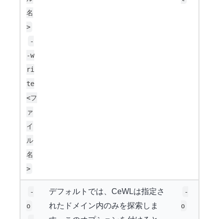
名
>
-
-w
ri
te
<フ
ァ
イ
ル
名
>
デフォルトでは、CeWLは指定さ
-
-
れたドメイン内のみを探索しま
o
o