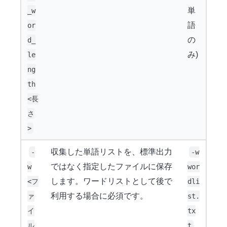
単
_w
語
or
の
d_
み)
le
ng
th
<長
さ
>
収集した単語リストを、標準出力
-
-w
ではなく指定したファイルに保存
w
wor
します。ワードリストとして後で
<フ
dli
利用する場合に必須です。
ァ
st.
イ
tx
ル
t