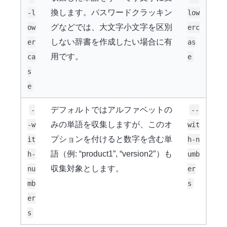
換します。パスワードクラッキン
-l
low
グなどでは、大文字小文字を区別
ow
erc
しない辞書を作成したい場合に有
er
as
用です。
ca
e
s
e
デフォルトではアルファベットの
-
--
みの単語を収集しますが、このオ
-w
wit
プションを付けると数字を含む単
it
h-n
語（例: “product1”, “version2″）も
h-
umb
収集対象とします。
nu
er
mb
s
er
s