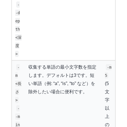
-
-d
ep
th
<深
度
>
収集する単語の最小文字数を指定
-
-m
します。デフォルトは3です。短
m
5
い単語（例: “a”, “is”, “to” など）を
(5
<長
除外したい場合に便利です。
文
さ
字
>
以
-
上
-m
の
in