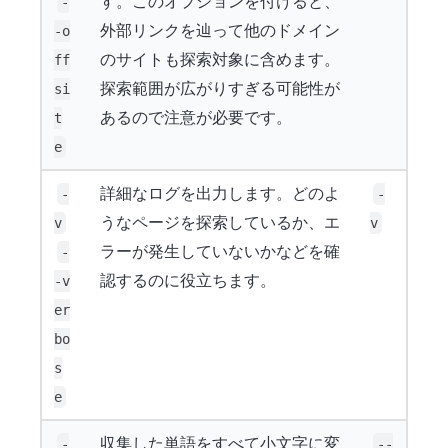
す。このオプションを付けると、
-
外部リンクを辿って他のドメイン
-o
のサイトも探索対象に含めます。
ff
探索範囲が広がりすぎる可能性が
si
あるので注意が必要です。
t
e
詳細なログを出力します。どのよ
-
-
うなページを探索しているか、エ
v
v
ラーが発生していないかなどを確
-
認するのに役立ちます。
-v
er
bo
s
e
収集した単語をすべて小文字に変
-
--