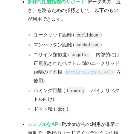
多様な距離指標のサポート
: データ間の「近
さ」を測るための指標として、以下のもの
が利用できます。
ユークリッド距離 (
)
euclidean
マンハッタン距離 (
)
manhattan
コサイン類似度 (
– 内部的には
angular
正規化されたベクトル間のユークリッド
距離の平方根
を
sqrt(2*(1-cos(u,v)))
使用)
ハミング距離 (
– バイナリベク
hamming
トル向け)
ドット積 (
)
dot
シンプルなAPI
: Pythonからの利用が非常に
簡単で、数行のコードでインデックスの構