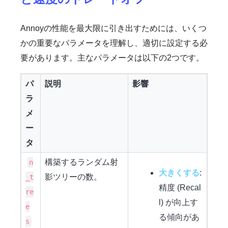
Annoyの性能を最大限に引き出すためには、いくつ
かの重要なパラメータを理解し、適切に設定する必
要があります。主なパラメータは以下の2つです。
パ
説明
影響
ラ
メ
ー
タ
構築するランダム射
n
大きくする
:
影ツリーの数。
_t
精度 (Recal
re
l) が向上す
e
る傾向があ
s