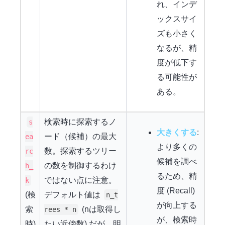
れ、インデ
ックスサイ
ズも小さく
なるが、精
度が低下す
る可能性が
ある。
検索時に探索するノ
s
大きくする
:
ード（候補）の最大
ea
より多くの
数。探索するツリー
rc
候補を調べ
の数を制御するわけ
h_
るため、精
ではない点に注意。
k
度 (Recall)
(検
デフォルト値は
n_t
が向上する
索
(nは取得し
rees * n
が、検索時
時)
たい近傍数) だが、明