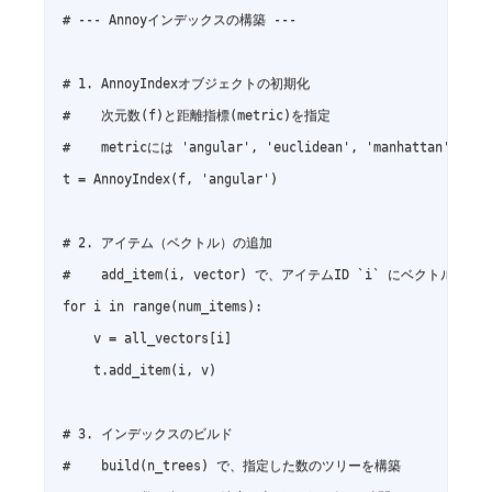
# --- Annoyインデックスの構築 ---

# 1. AnnoyIndexオブジェクトの初期化

#    次元数(f)と距離指標(metric)を指定

#    metricには 'angular', 'euclidean', 'manhattan', '
t = AnnoyIndex(f, 'angular')

# 2. アイテム（ベクトル）の追加

#    add_item(i, vector) で、アイテムID `i` にベクトル `vec
for i in range(num_items):

    v = all_vectors[i]

    t.add_item(i, v)

# 3. インデックスのビルド

#    build(n_trees) で、指定した数のツリーを構築
