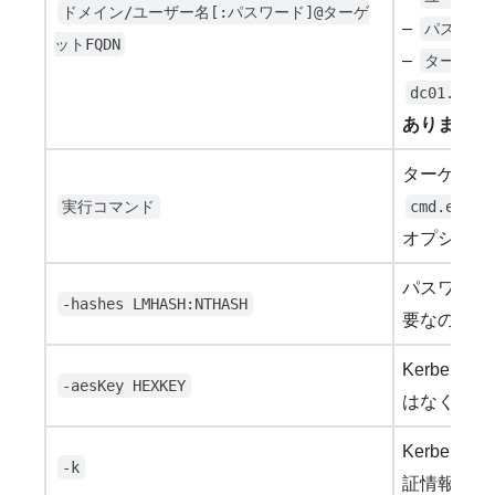
ドメイン/ユーザー名[:パスワード]@ターゲ
–
パスワー
ットFQDN
–
ターゲット
dc01.cont
あります。
ターゲット
実行コマンド
cmd.exe
オプション
パスワードの
-hashes LMHASH:NTHASH
要なので、
Kerbero
-aesKey HEXKEY
はなく、指
Kerbero
-k
証情報を取