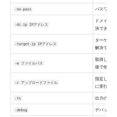
パスワード
-no-pass
ドメインコン
-dc-ip IPアドレス
決できない
ターゲットコ
-target-ip IPアドレス
解決できな
取得したゴー
-w ファイルパス
後で他の Ker
指定したフ
-c アップロードファイル
に実行しま
出力の各行
-ts
デバッグ情
-debug