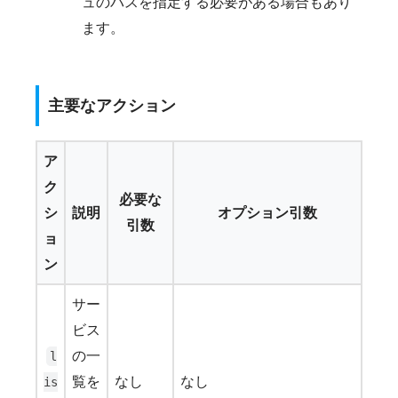
ュのパスを指定する必要がある場合もあり
ます。
主要なアクション
ア
ク
必要な
シ
説明
オプション引数
引数
ョ
ン
サー
ビス
の一
l
覧を
なし
なし
is