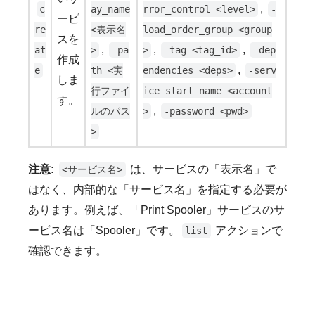
,
c
ay_name
rror_control <level>
-
ービ
re
<表示名
load_order_group <group
スを
,
,
,
at
>
-pa
>
-tag <tag_id>
-dep
作成
,
e
th <実
endencies <deps>
-serv
しま
行ファイ
ice_start_name <account
す。
,
ルのパス
>
-password <pwd>
>
注意:
は、サービスの「表示名」で
<サービス名>
はなく、内部的な「サービス名」を指定する必要が
あります。例えば、「Print Spooler」サービスのサ
ービス名は「Spooler」です。
アクションで
list
確認できます。