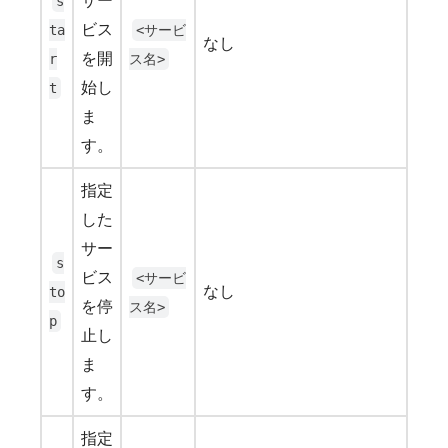
サー
s
ビス
ta
<サービ
なし
を開
r
ス名>
始し
t
ま
す。
指定
した
サー
s
ビス
<サービ
なし
to
を停
ス名>
p
止し
ま
す。
指定