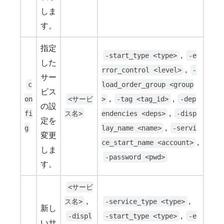
しま
す。
指定
,
-start_type <type>
-e
した
,
rror_control <level>
-
サー
c
load_order_group <group
ビス
,
,
on
<サービ
>
-tag <tag_id>
-dep
の設
,
fi
ス名>
endencies <deps>
-disp
定を
,
g
lay_name <name>
-servi
変更
,
ce_start_name <account>
しま
-password <pwd>
す。
<サービ
,
,
ス名>
-service_type <type>
新し
,
-displ
-start_type <type>
-e
いサ