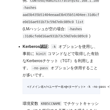
例:
CONTOSO/Administrator@192.168.1.100
-hashes
aad3b435b51404eeaad3b435b51404ee:31d6cf
e0d16ae931b73c59d7e0c089c0 list
(LMハッシュが空の場合:
-hashes
)
:31d6cfe0d16ae931b73c59d7e0c089c0
Kerberos認証:
オプションを使用し、
-k
事前に
コマンドなどで取得した有効
kinit
なKerberosチケット（TGT）を利用しま
す。
オプションを併用すること
-no-pass
が多いです。
<ドメイン名>/<ユーザー名>@<ターゲット> -k -no-pass 
環境変数
でチケットキャッシ
KRB5CCNAME