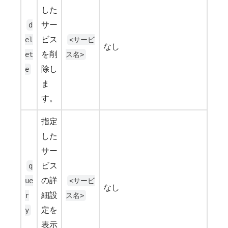
した
サー
d
ビス
el
<サービ
なし
を削
et
ス名>
除し
e
ま
す。
指定
した
サー
ビス
q
の詳
ue
<サービ
なし
細設
r
ス名>
定を
y
表示