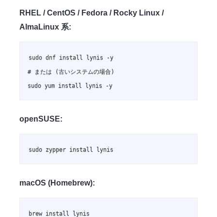
RHEL / CentOS / Fedora / Rocky Linux /
AlmaLinux 系:
sudo dnf install lynis -y

# または (古いシステムの場合)

sudo yum install lynis -y
openSUSE:
sudo zypper install lynis
macOS (Homebrew):
brew install lynis