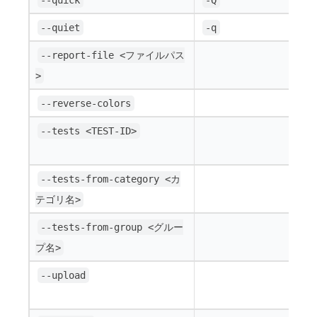
--quiet
-q
--report-file <ファイルパス
>
--reverse-colors
--tests <TEST-ID>
--tests-from-category <カ
テゴリ名>
--tests-from-group <グルー
プ名>
--upload