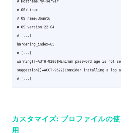
# Hostname:my-server

# OS:Linux

# OS name:Ubuntu

# OS version:22.04

# [...]

hardening_index=65

# [...]

warning[]=AUTH-9286|Minimum password age is not set to m
suggestion[]=ACCT-9622|Consider installing a log auditin
# [...]
カスタマイズ: プロファイルの使
用