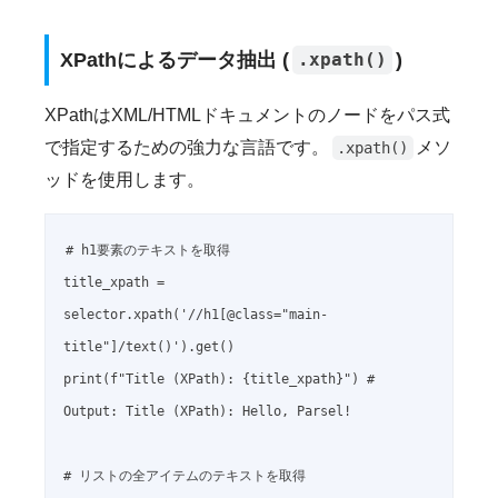
XPathによるデータ抽出 (
)
.xpath()
XPathはXML/HTMLドキュメントのノードをパス式
で指定するための強力な言語です。
メソ
.xpath()
ッドを使用します。
# h1要素のテキストを取得

title_xpath = 
selector.xpath('//h1[@class="main-
title"]/text()').get()

print(f"Title (XPath): {title_xpath}") # 
Output: Title (XPath): Hello, Parsel!

# リストの全アイテムのテキストを取得
