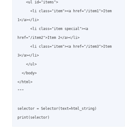
    <ul id="items">

      <li class="item"><a href="/item1">Item 
1</a></li>

      <li class="item special"><a 
href="/item2">Item 2</a></li>

      <li class="item"><a href="/item3">Item 
3</a></li>

    </ul>

  </body>

</html>

"""

selector = Selector(text=html_string)
