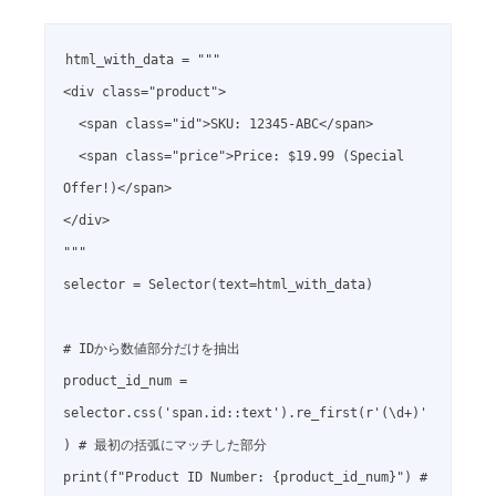
html_with_data = """

<div class="product">

  <span class="id">SKU: 12345-ABC</span>

  <span class="price">Price: $19.99 (Special 
Offer!)</span>

</div>

"""

selector = Selector(text=html_with_data)

# IDから数値部分だけを抽出

product_id_num = 
selector.css('span.id::text').re_first(r'(\d+)'
) # 最初の括弧にマッチした部分

print(f"Product ID Number: {product_id_num}") # 