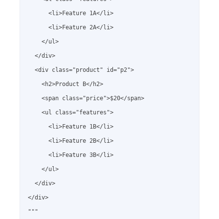
      <li>Feature 1A</li>

      <li>Feature 2A</li>

    </ul>

  </div>

  <div class="product" id="p2">

    <h2>Product B</h2>

    <span class="price">$20</span>

    <ul class="features">

      <li>Feature 1B</li>

      <li>Feature 2B</li>

      <li>Feature 3B</li>

    </ul>

  </div>

</div>

"""
