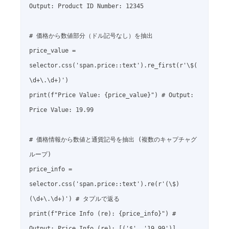
Output: Product ID Number: 12345

# 価格から数値部分（ドル記号なし）を抽出

price_value = 
selector.css('span.price::text').re_first(r'\$(
\d+\.\d+)')

print(f"Price Value: {price_value}") # Output: 
Price Value: 19.99

# 価格情報から数値と通貨記号を抽出 (複数のキャプチャグ
ループ)

price_info = 
selector.css('span.price::text').re(r'(\$)
(\d+\.\d+)') # タプルで返る

print(f"Price Info (re): {price_info}") # 
Output: Price Info (re): [('$', '19.99')]
