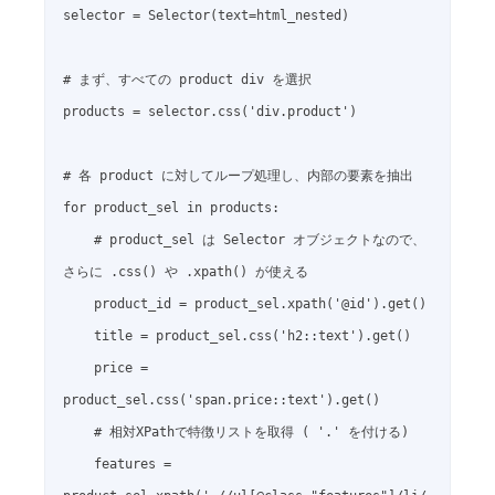
selector = Selector(text=html_nested)

# まず、すべての product div を選択

products = selector.css('div.product')

# 各 product に対してループ処理し、内部の要素を抽出

for product_sel in products:

    # product_sel は Selector オブジェクトなので、
さらに .css() や .xpath() が使える

    product_id = product_sel.xpath('@id').get()

    title = product_sel.css('h2::text').get()

    price = 
product_sel.css('span.price::text').get()

    # 相対XPathで特徴リストを取得 ( '.' を付ける)

    features = 