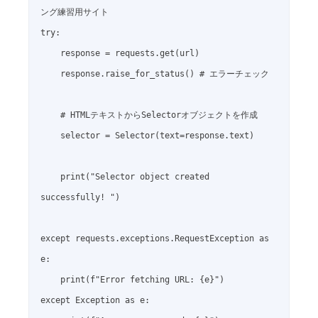
ング練習用サイト

try:

    response = requests.get(url)

    response.raise_for_status() # エラーチェック

    # HTMLテキストからSelectorオブジェクトを作成

    selector = Selector(text=response.text)

    print("Selector object created 
successfully! ")

except requests.exceptions.RequestException as 
e:

    print(f"Error fetching URL: {e}")

except Exception as e:
