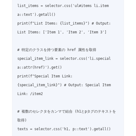
list_items = selector.css('ul#items li.item 
a::text').getall()

print(f"List Items: {list_items}") # Output: 
List Items: ['Item 1', 'Item 2', 'Item 3']

# 特定のクラスを持つ要素の href 属性を取得

special_item_link = selector.css('li.special 
a::attr(href)').get()

print(f"Special Item Link: 
{special_item_link}") # Output: Special Item 
Link: /item2

# 複数のセレクタをカンマで結合 (h1とpタグのテキストを
取得)

texts = selector.css('h1, p::text').getall()
