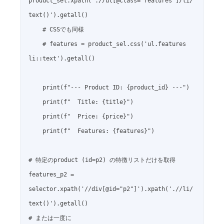
product_sel.xpath('.//ul[@class="features"]/li/
text()').getall()

    # CSSでも同様

    # features = product_sel.css('ul.features 
li::text').getall()

    print(f"--- Product ID: {product_id} ---")

    print(f"  Title: {title}")

    print(f"  Price: {price}")

    print(f"  Features: {features}")

# 特定のproduct (id=p2) の特徴リストだけを取得

features_p2 = 
selector.xpath('//div[@id="p2"]').xpath('.//li/
text()').getall()

# または一度に
