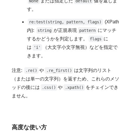
または指定した
値を返しま
None
default
す。
(XPath
re:test(string, pattern, flags)
内):
が正規表現
にマッチ
string
pattern
するかどうかを判定します。
に
flags
は
（大文字小文字無視）などを指定で
'i'
きます。
注意:
や
は文字列のリスト
.re()
.re_first()
（または単一の文字列）を返すため、これらのメソ
ッドの後には
や
をチェインでき
.css()
.xpath()
ません。
高度な使い方