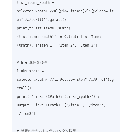
list_items_xpath = 
selector.xpath('//ul[@id="items"]/li[@class="it
em"]/a/text()').getall()

print(f"List Items (XPath): 
{list_items_xpath}") # Output: List Items 
(XPath): ['Item 1', 'Item 2', 'Item 3']

# href属性を取得

links_xpath = 
selector.xpath('//li[@class="item"]/a/@href').g
etall()

print(f"Links (XPath): {links_xpath}") # 
Output: Links (XPath): ['/item1', '/item2', 
'/item3']

# 特定のテキストを含むpタグを取得
