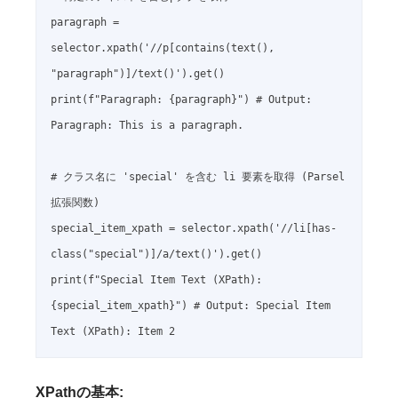
paragraph = 
selector.xpath('//p[contains(text(), 
"paragraph")]/text()').get()

print(f"Paragraph: {paragraph}") # Output: 
Paragraph: This is a paragraph.

# クラス名に 'special' を含む li 要素を取得 (Parsel
拡張関数)

special_item_xpath = selector.xpath('//li[has-
class("special")]/a/text()').get()

print(f"Special Item Text (XPath): 
{special_item_xpath}") # Output: Special Item 
XPathの基本: