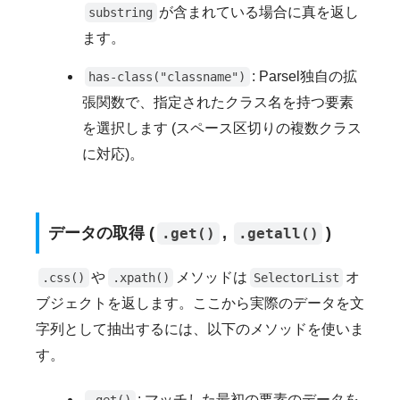
が含まれている場合に真を返し
substring
ます。
: Parsel独自の拡
has-class("classname")
張関数で、指定されたクラス名を持つ要素
を選択します (スペース区切りの複数クラス
に対応)。
データの取得 (
,
)
.get()
.getall()
や
メソッドは
オ
.css()
.xpath()
SelectorList
ブジェクトを返します。ここから実際のデータを文
字列として抽出するには、以下のメソッドを使いま
す。
: マッチした最初の要素のデータを
.get()