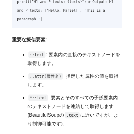
print(f"H1 and P texts: {texts}") # Output: H1 
and P texts: ['Hello, Parsel!', 'This is a 
重要な擬似要素:
: 要素内の直接のテキストノードを
::text
取得します。
: 指定した属性の値を取得
::attr(属性名)
します。
: 要素とそのすべての子孫要素内
*::text
のテキストノードを連結して取得します
(BeautifulSoupの
に近いですが、よ
.text
り制御可能です)。