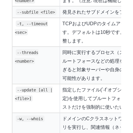
ます。（注意: 現在は機能しな
<number>
発見されたサブドメインをファ
--subfile <file>
TCPおよびUDPのタイムアウ
-t, --timeout
す。デフォルトは10秒です。ネ
<sec>
整します。
同時に実行するプロセス（スレ
--threads
ルートフォースなどの処理を高
<number>
ぎると対象サーバーや自身のネ
可能性があります。
指定したファイル(`-f`オプション)
--update [all |
定)を使用してブルートフォース
<file>]
ストだけを強制的に使いたい場
ドメインのCクラスネットワーク範
-w, --whois
リを実行し、関連情報（ネット