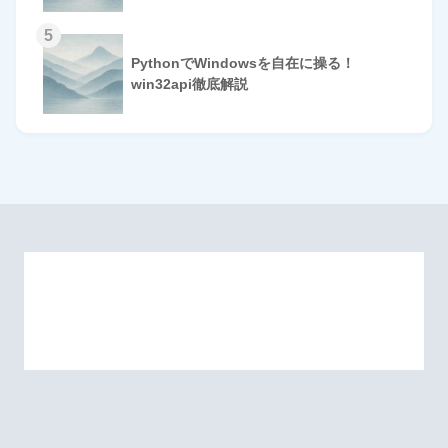
5
PythonでWindowsを自在に操る！
win32api徹底解説
HOME
© 2026 Omomuki Tech All rights reserved.