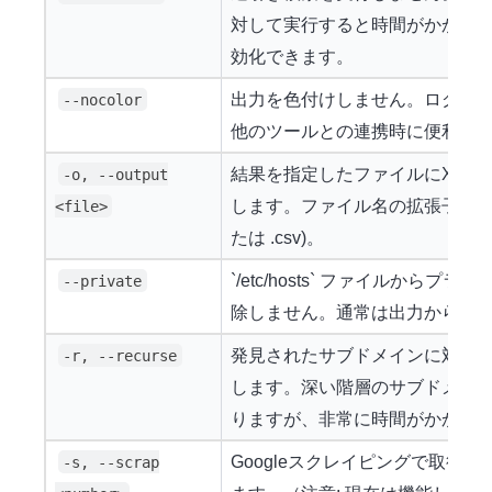
対して実行すると時間がかかる
効化できます。
出力を色付けしません。ログフ
--nocolor
他のツールとの連携時に便利で
結果を指定したファイルにXML
-o, --output
します。ファイル名の拡張子で形式が
<file>
たは .csv)。
`/etc/hosts` ファイルからプ
--private
除しません。通常は出力から除
発見されたサブドメインに対して再
-r, --recurse
します。深い階層のサブドメイ
りますが、非常に時間がかかる
Googleスクレイピングで取得
-s, --scrap