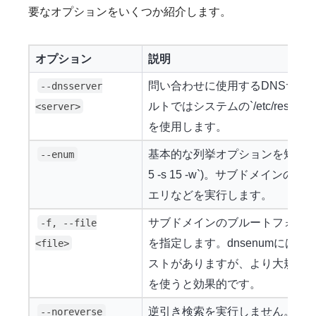
要なオプションをいくつか紹介します。
オプション
説明
問い合わせに使用するDNSサー
--dnsserver
ルトではシステムの`/etc/resolv
<server>
を使用します。
基本的な列挙オプションを短縮して指定
--enum
5 -s 15 -w`)。サブドメインの
エリなどを実行します。
サブドメインのブルートフォー
-f, --file
を指定します。dnsenumには`dn
<file>
ストがありますが、より大規模なリス
を使うと効果的です。
逆引き検索を実行しません。大
--noreverse