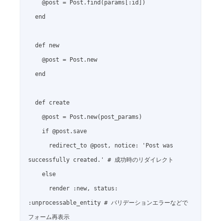
    @post = Post.find(params[:id])

  end

  def new

    @post = Post.new

  end

  def create

    @post = Post.new(post_params)

    if @post.save

      redirect_to @post, notice: 'Post was 
successfully created.' # 成功時のリダイレクト

    else

      render :new, status: 
:unprocessable_entity # バリデーションエラーなどで
フォーム再表示
