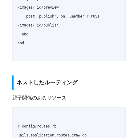
/images/:id/preview

    post 'publish', on: :member # POST 
/images/:id/publish

  end

end

ネストしたルーティング
親子関係のあるリソース
# config/routes.rb

Rails.application.routes.draw do
