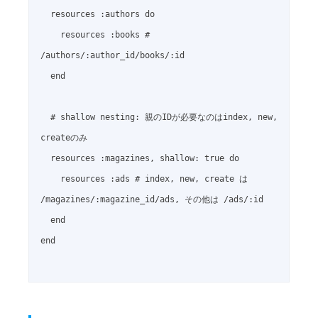
  resources :authors do

    resources :books # 
/authors/:author_id/books/:id

  end

  # shallow nesting: 親のIDが必要なのはindex, new, 
createのみ

  resources :magazines, shallow: true do

    resources :ads # index, new, create は 
/magazines/:magazine_id/ads, その他は /ads/:id

  end

end
