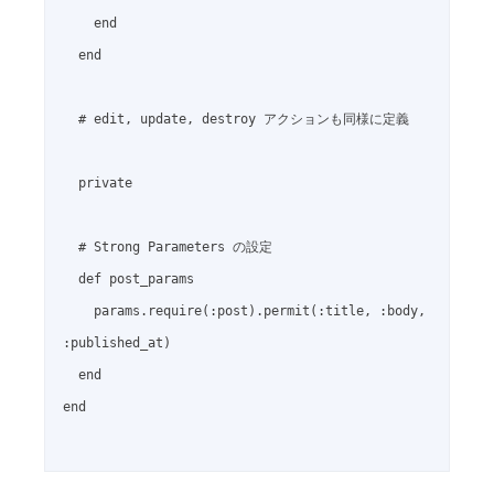
    end

  end

  # edit, update, destroy アクションも同様に定義

  private

  # Strong Parameters の設定

  def post_params

    params.require(:post).permit(:title, :body, 
:published_at)

  end

end
