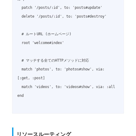
  patch '/posts/:id', to: 'posts#update'

  delete '/posts/:id', to: 'posts#destroy'

  # ルートURL (ホームページ)

  root 'welcome#index'

  # マッチする全てのHTTPメソッドに対応

  match 'photos', to: 'photos#show', via: 
[:get, :post]

  match 'videos', to: 'videos#show', via: :all

end

リソースルーティング