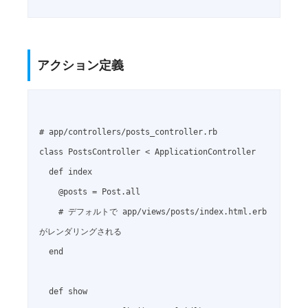
アクション定義
# app/controllers/posts_controller.rb

class PostsController < ApplicationController

  def index

    @posts = Post.all

    # デフォルトで app/views/posts/index.html.erb 
がレンダリングされる

  end

  def show
