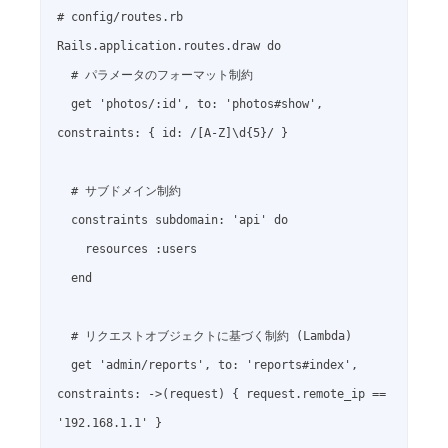
# config/routes.rb

Rails.application.routes.draw do

  # パラメータのフォーマット制約

  get 'photos/:id', to: 'photos#show', 
constraints: { id: /[A-Z]\d{5}/ }

  # サブドメイン制約

  constraints subdomain: 'api' do

    resources :users

  end

  # リクエストオブジェクトに基づく制約 (Lambda)

  get 'admin/reports', to: 'reports#index', 
constraints: ->(request) { request.remote_ip == 
'192.168.1.1' }
