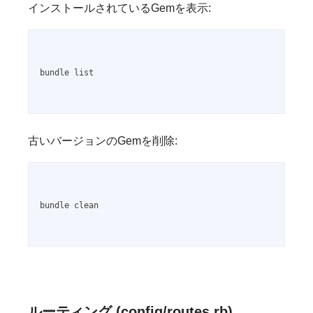
インストールされているGemを表示:
bundle list

古いバージョンのGemを削除:
bundle clean

ルーティング (config/routes.rb)